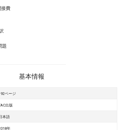
間接費
訳
問題
基本情報
192ページ
TAC出版
日本語
2018年