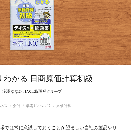
リわかる 日商原価計算初級
滝澤 ななみ、TAC出版開発グループ
ネス
会計
準備（レベル1）
原価計算
現場では常に意識しておくことが望ましい自社の製品やサ