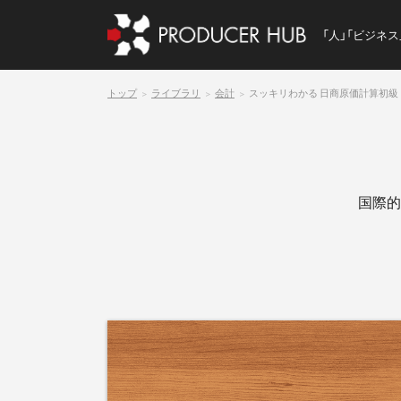
「人」「ビジネ
トップ
ライブラリ
会計
スッキリわかる 日商原価計算初級
国際的