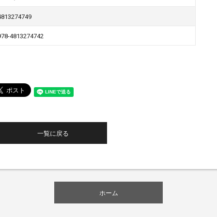
4813274749
978-4813274742
一覧に戻る
ホーム