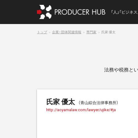
「人」「ビジネ
トップ
企業・団体関連情報
専門家
氏家 優太
法務や税務と
氏家 優太
（青山綜合法律事務所）
http://aoyamalaw.com/lawyer/ujike/#ja